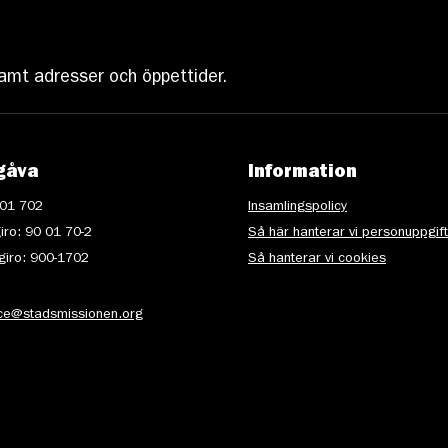
amt adresser och öppettider.
gåva
Information
 01 702
Insamlingspolicy
iro: 90 01 70-2
Så här hanterar vi personuppgif
iro: 900-1702
Så hanterar vi cookies
ice@stadsmissionen.org