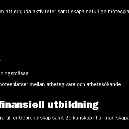
nom att erbjuda aktiviteter samt skapa naturliga mötespl
V
ldningsmässa
a mötesplatser mellan arbetsgivare och arbetssökande
inansiell utbildning
rera till entreprenörskap samt ge kunskap i hur man skap