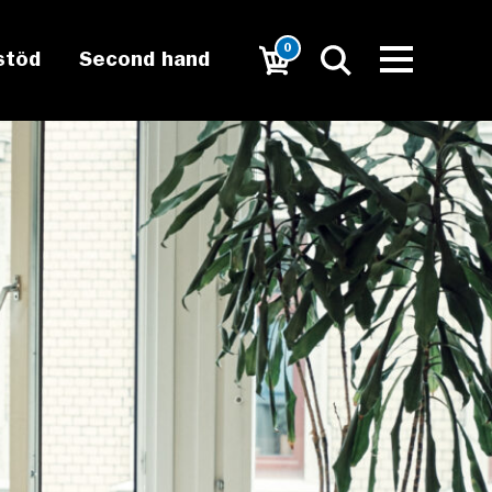
0
stöd
Second hand