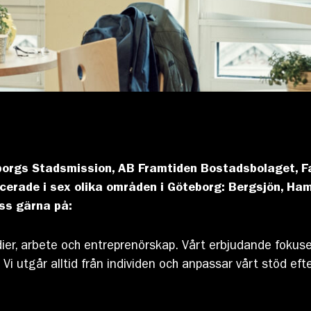
borgs Stadsmission, AB
Framtiden Bostadsbolaget, F
acerade i sex olika områden i Göteborg: Bergsjön, Ham
oss gärna på:
framtidshubben@stadsmissionen.org
er, arbete och entreprenörskap. Vårt erbjudande fokuser
 Vi utgår alltid från individen och anpassar vårt stöd ef