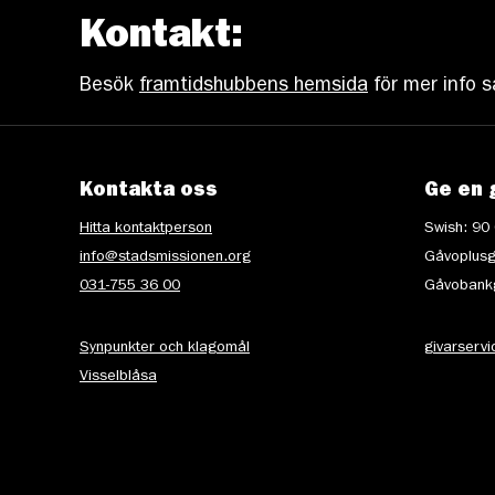
Kontakt:
Besök
framtidshubbens hemsida
för mer info s
Kontakta oss
Ge en 
Hitta kontaktperson
Swish: 90
info@stadsmissionen.org
Gåvoplusg
031-755 36 00
Gåvobankg
Synpunkter och klagomål
givarserv
Visselblåsa