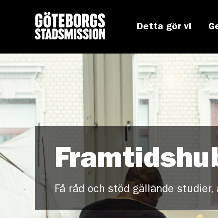
Detta gör vi
G
Framtidshu
Få råd och stöd gällande studier