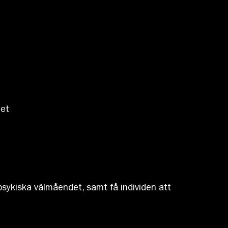
het
psykiska välmåendet, samt få individen att