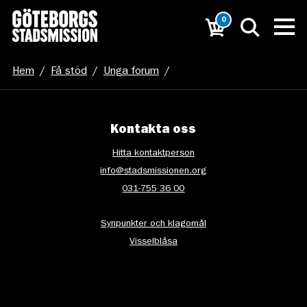
0
Hem
/
Få stöd
/
Unga forum
/
Unga forum_gruppverksamhet
Kontakta oss
Hitta kontaktperson
info@stadsmissionen.org
031-755 36 00
Synpunkter och klagomål
Visselblåsa