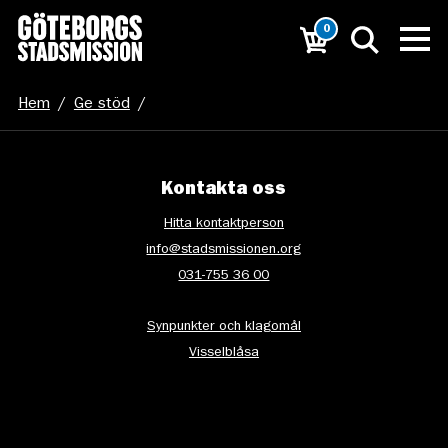
0
Hem
/
Ge stöd
/
Bild företagsutskick_lägre upplösning_beskuren
Kontakta oss
Hitta kontaktperson
info@stadsmissionen.org
031-755 36 00
Synpunkter och klagomål
Visselblåsa