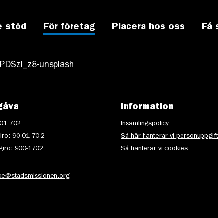
e stöd
För företag
Placera hos oss
Få 
ePDSzI_z8-unsplash
gåva
Information
 01 702
Insamlingspolicy
iro: 90 01 70-2
Så här hanterar vi personuppgif
iro: 900-1702
Så hanterar vi cookies
ice@stadsmissionen.org