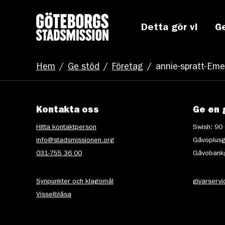
Detta gör vi
G
Hem
/
Ge stöd
/
Företag
/
annie-spratt-Em
Kontakta oss
Ge en 
Hitta kontaktperson
Swish: 90
info@stadsmissionen.org
Gåvoplusg
031-755 36 00
Gåvobankg
Synpunkter och klagomål
givarserv
Visselblåsa