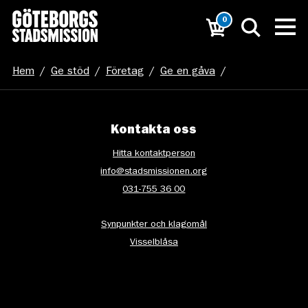
0
Hem
/
Ge stöd
/
Företag
/
Ge en gåva
/
Sommarkampanj__kollo_företag_utvald_bild
Kontakta oss
Hitta kontaktperson
info@stadsmissionen.org
031-755 36 00
Synpunkter och klagomål
Visselblåsa