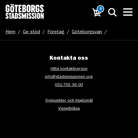
0
Hem
/
Ge stöd
/
Företag
/
Göteborgsvän
/
Banner_web_extra låg
Kontakta oss
Hitta kontaktperson
info@stadsmissionen.org
031-755 36 00
Synpunkter och klagomål
Visselblåsa