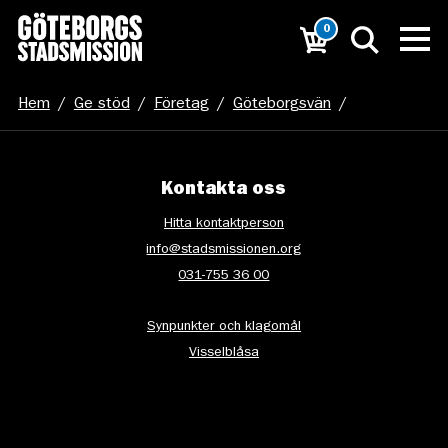
0
Hem
/
Ge stöd
/
Företag
/
Göteborgsvän
/
Julgirlang1
Kontakta oss
Hitta kontaktperson
info@stadsmissionen.org
031-755 36 00
Synpunkter och klagomål
Visselblåsa