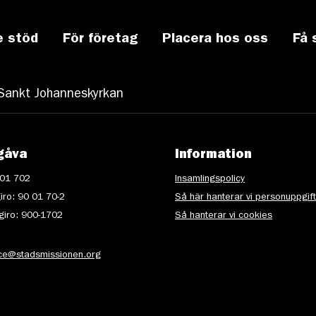
e stöd
För företag
Placera hos oss
Få 
_Sankt Johanneskyrkan
gåva
Information
 01 702
Insamlingspolicy
iro: 90 01 70-2
Så här hanterar vi personuppgif
iro: 900-1702
Så hanterar vi cookies
ice@stadsmissionen.org