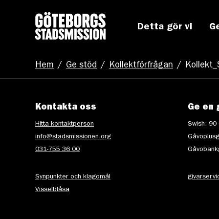
Detta gör vi
G
Hem
/
Ge stöd
/
Kollektförfrågan
/
Kollekt
Kontakta oss
Ge en 
Hitta kontaktperson
Swish: 90
info@stadsmissionen.org
Gåvoplusg
031-755 36 00
Gåvobankg
Synpunkter och klagomål
givarserv
Visselblåsa