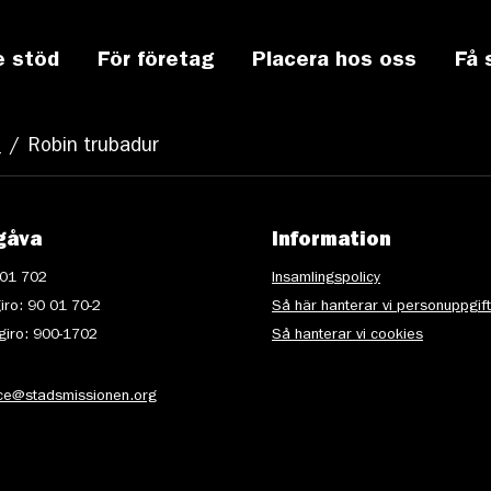
e stöd
För företag
Placera hos oss
Få 
n
/
Robin trubadur
gåva
Information
 01 702
Insamlingspolicy
iro: 90 01 70-2
Så här hanterar vi personuppgif
iro: 900-1702
Så hanterar vi cookies
ice@stadsmissionen.org