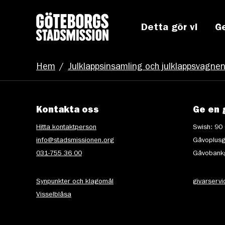
Detta gör vi
G
Hem
/
Julklappsinsamling och julklappsvagne
Kontakta oss
Ge en 
Hitta kontaktperson
Swish: 90
info@stadsmissionen.org
Gåvoplusg
031-755 36 00
Gåvobankg
Synpunkter och klagomål
givarserv
Visselblåsa