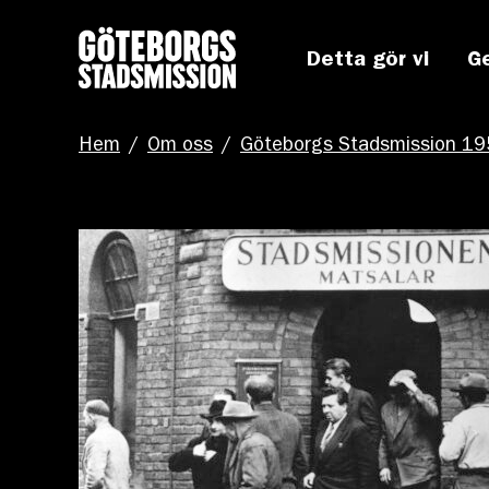
Detta gör vi
G
Hem
/
Om oss
/
Göteborgs Stadsmission 1