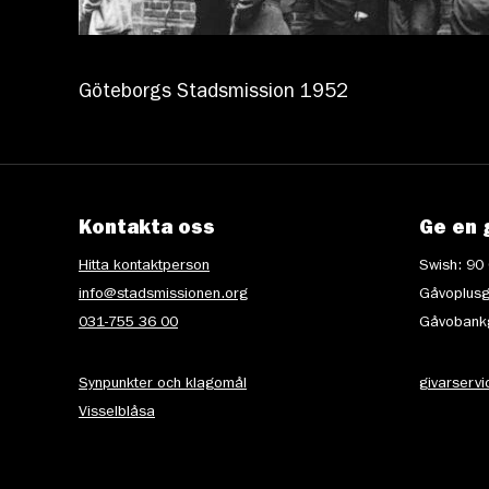
Göteborgs Stadsmission 1952
Kontakta oss
Ge en 
Hitta kontaktperson
Swish: 90
info@stadsmissionen.org
Gåvoplusg
031-755 36 00
Gåvobankg
Synpunkter och klagomål
givarserv
Visselblåsa