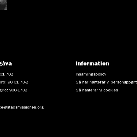
gåva
Information
 01 702
Insamlingspolicy
iro: 90 01 70-2
Så här hanterar vi personuppgif
iro: 900-1702
Så hanterar vi cookies
ice@stadsmissionen.org