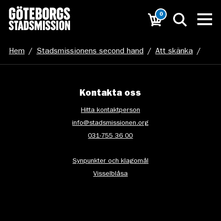
0
Hem
/
Stadsmissionens second hand
/
Att skänka
/
142897575_414511343152888_15349000492045891
Kontakta oss
Hitta kontaktperson
info@stadsmissionen.org
031-755 36 00
Synpunkter och klagomål
Visselblåsa