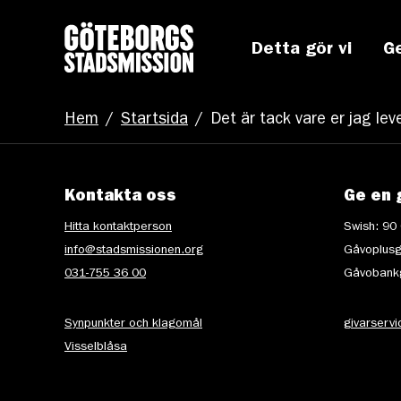
Detta gör vi
G
Hem
/
Startsida
/
Det är tack vare er jag le
Kontakta oss
Ge en 
Hitta kontaktperson
Swish: 90
info@stadsmissionen.org
Gåvoplusg
031-755 36 00
Gåvobankg
Synpunkter och klagomål
givarserv
Visselblåsa