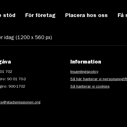
e stöd
För företag
Placera hos oss
Få 
ver idag (1200 x 560 px)
gåva
Information
 01 702
Insamlingspolicy
iro: 90 01 70-2
Så här hanterar vi personuppgif
iro: 900-1702
Så hanterar vi cookies
ice@stadsmissionen.org