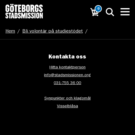
0
Hem
/
Bli volontär på studiestödet
/
20241111-_DSC5420
Kontakta oss
Hitta kontaktperson
info@stadsmissionen.org
031-755 36 00
Synpunkter och klagomål
Visselblåsa