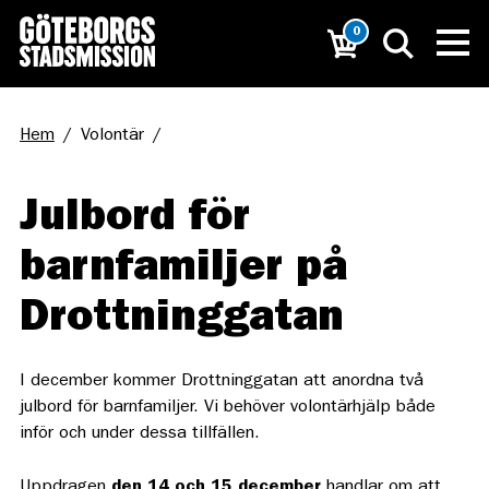
0
Hem
/
Volontär
/
Julbord för barnfamiljer på Drottninggatan
Julbord för
barnfamiljer på
Drottninggatan
I december kommer Drottninggatan att anordna två
julbord för barnfamiljer. Vi behöver volontärhjälp både
inför och under dessa tillfällen.
Uppdragen
den 14
och 15 december
handlar om att