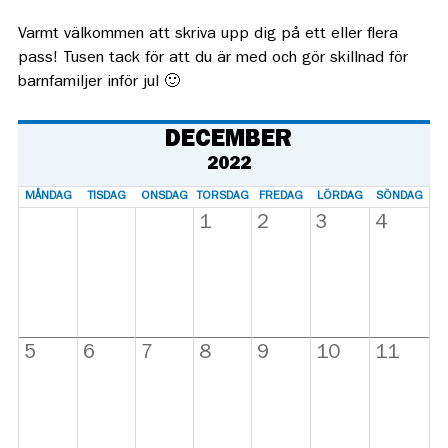
Varmt välkommen att skriva upp dig på ett eller flera
pass! Tusen tack för att du är med och gör skillnad för
barnfamiljer inför jul 🙂
DECEMBER
2022
MÅNDAG
TISDAG
ONSDAG
TORSDAG
FREDAG
LÖRDAG
SÖNDAG
1
2
3
4
5
6
7
8
9
10
11