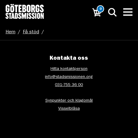
0
Hem
/
Få stöd
/
Unga-forum-Vardagsrummet_Sofie-Eriksson-25
Kontakta oss
Hitta kontaktperson
info@stadsmissionen.org
031-755 36 00
Synpunkter och klagomål
Visselblåsa