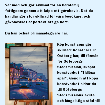
Var med och gör skillnad för en barnfamilj i
fattigdom genom att köpa ett gåvobevis. Det du
handlar gör stor skillnad för våra besökare, och
gåvobeviset är perfekt att ge bort.
Du kan också bli månadsgivare här.
Köp konst som gör
skillnad! Konstnär Elin
Östberg har, till förmån
för Göteborgs
Stadsmission, skapat
konstverket ”Tidlösa
spår”. Genom att köpa
konstverket bidrar du
till Göteborgs
Stadsmissions akuta
och långsiktiga stöd till