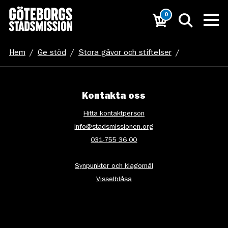
0
Hem
/
Ge stöd
/
Stora gåvor och stiftelser
/
20230508-DSD08876
Kontakta oss
Hitta kontaktperson
info@stadsmissionen.org
031-755 36 00
Synpunkter och klagomål
Visselblåsa