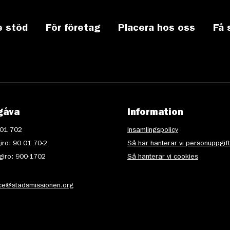
e stöd
För företag
Placera hos oss
Få 
gåva
Information
 01 702
Insamlingspolicy
iro: 90 01 70-2
Så här hanterar vi personuppgif
iro: 900-1702
Så hanterar vi cookies
ice@stadsmissionen.org