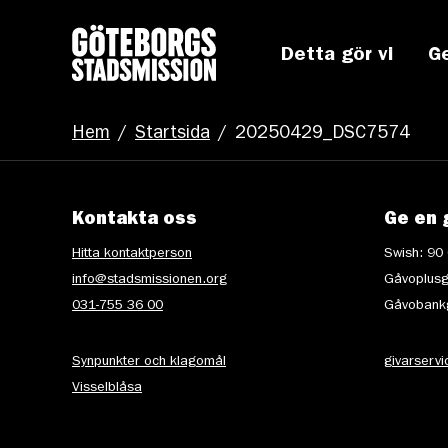
Detta gör vi
G
Hem
/
Startsida
/
20250429_DSC7574
Kontakta oss
Ge en 
Hitta kontaktperson
Swish: 90
info@stadsmissionen.org
Gåvoplusg
031-755 36 00
Gåvobankg
Synpunkter och klagomål
givarserv
Visselblåsa