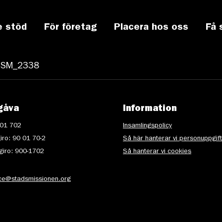
e stöd
För företag
Placera hos oss
Få 
GSM_2338
gåva
Information
 01 702
Insamlingspolicy
iro: 90 01 70-2
Så här hanterar vi personuppgif
iro: 900-1702
Så hanterar vi cookies
ice@stadsmissionen.org