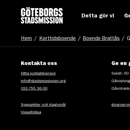
Detta gör vi
G
Hem
/
Korttidsboende
/
Boende Brattås
/
Kontakta oss
Ge en 
Hitta kontaktperson
Swish: 90
info@stadsmissionen.org
Gåvoplusg
031-755 36 00
Gåvobankg
Synpunkter och klagomål
givarserv
Visselblåsa