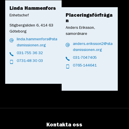
Linda Hammenfors
Placeringsförfråga
Enhetschef
n
Stigbergsliden 6, 414 63
Anders Eriksson,
Göteborg
samordnare
linda.hammenfors@sta
anders.eriksson2@sta
dsmissionen.org
dsmissionen.org
031-755 36 32
031-7047405
0731-48 30 03
0765-144641
Kontakta oss