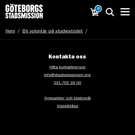
0
Hem
/
Bli volontär på studiestödet
/
20230321_160725
Kontakta oss
Hitta kontaktperson
info@stadsmissionen.org
031-755 36 00
Synpunkter och klagomål
Visselblåsa