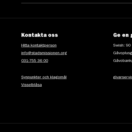
Kontakta oss
Ge en 
Hitta kontaktperson
Swish: 90
info@stadsmissionen.org
Gåvoplusg
031-755 36 00
Gåvobankg
Synpunkter och klagomål
givarserv
Visselblåsa