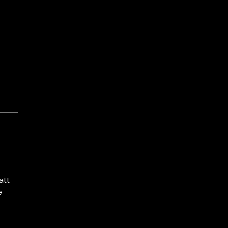
att
e