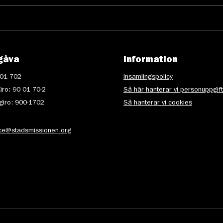
gåva
Information
 01 702
Insamlingspolicy
iro: 90 01 70-2
Så här hanterar vi personuppgif
iro: 900-1702
Så hanterar vi cookies
ice@stadsmissionen.org