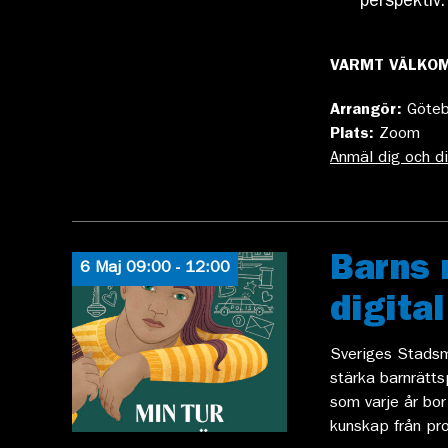
perspektiv.
VARMT VÄLKO
Arrangör:
Göteb
Plats:
Zoom
Anmäl dig och di
Barns 
6 Maj 09:00 - 12:00
digita
Sveriges Stadsmi
stärka barnrätts
som varje år bor
kunskap från pro