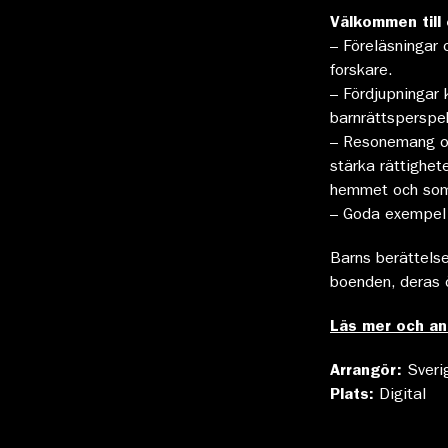
Välkommen till 
– Föreläsningar 
forskare.
– Fördjupningar
barnrättsperspek
– Resonemang om 
stärka rättighet
hemmet och som 
– Goda exempel o
Barns berättels
boenden, deras 
Läs mer och an
Arrangör:
Sveri
Plats:
Digital