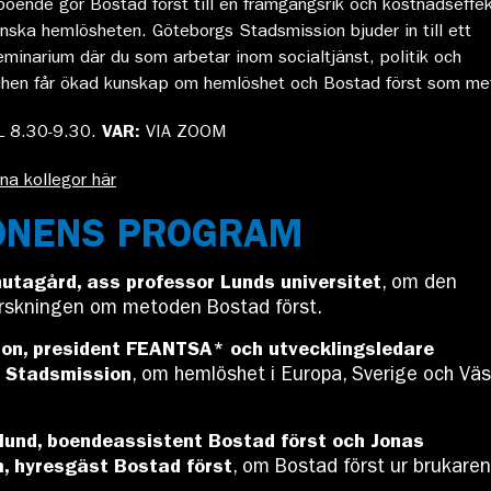
oende gör Bostad först till en framgångsrik och kostnadseffek
nska hemlösheten. Göteborgs Stadsmission bjuder in till ett
seminarium där du som arbetar inom socialtjänst, politik och
chen får ökad kunskap om hemlöshet och Bostad först som me
L 8.30-9.30.
VAR:
VIA ZOOM
na kollegor här
NENS PROGRAM
utagård, ass professor Lunds universitet
, om den
rskningen om metoden Bostad först.
son, president FEANTSA* och utvecklingsledare
 Stadsmission
, om hemlöshet i Europa, Sverige och Väs
lund, boendeassistent Bostad först och Jonas
, hyresgäst Bostad först
, om Bostad först ur brukare