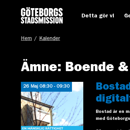
Detta gör vi
G
Hem
/
Kalender
Ämne: Boende &
Bostad
26 Maj 08:30 - 09:30
digita
Bostad är en m
med Göteborgs