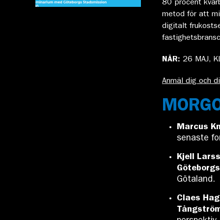
80 procent kvarb
metod för att mi
digitalt frukost
fastighetsbrans
NÄR:
26 MAJ, K
Anmäl dig och di
MORGO
Marcus Kn
senaste fo
Kjell Lars
Göteborgs
Götaland.
Claes Hag
Tångström