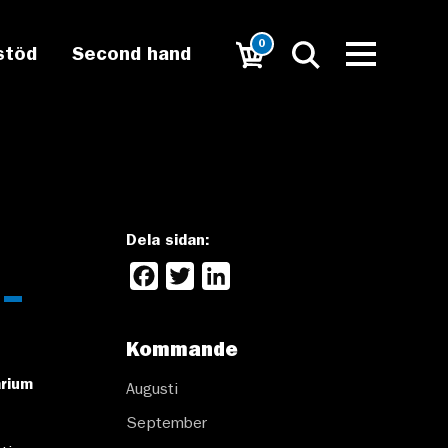
0
stöd
Second hand
Dela sidan:
Facebook
Twitter
LinkedIn
 –
Kommande
arium
Augusti
September