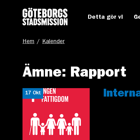
Detta gör vi
G
Hem
/
Kalender
Ämne: Rapport
Intern
17 Okt