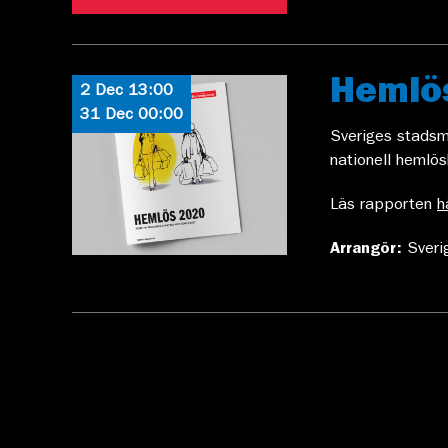
Hemlö
2 Dec 13:00
31 Dec 00:00
Sveriges stadsm
nationell hemlös
Läs rapporten
h
Arrangör:
Sveri