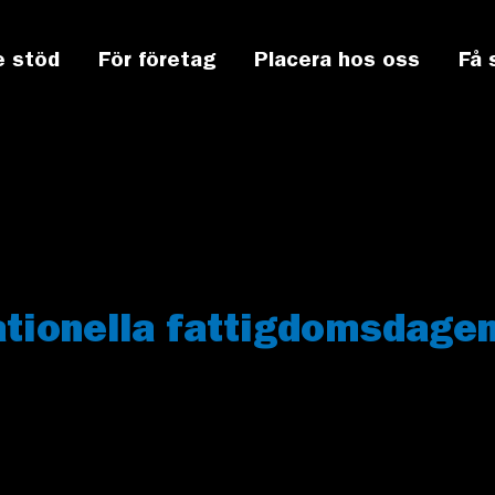
e stöd
För företag
Placera hos oss
Få 
ationella fattigdomsdage