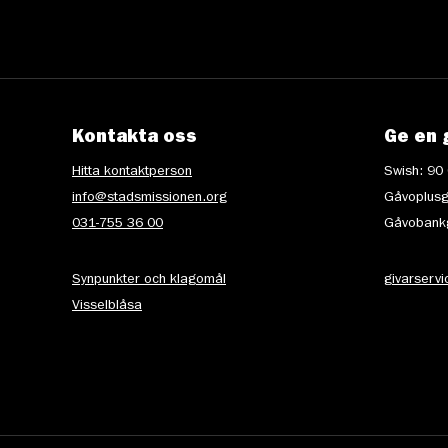
Kontakta oss
Ge en 
Hitta kontaktperson
Swish: 90
info@stadsmissionen.org
Gåvoplusg
031-755 36 00
Gåvobankg
Synpunkter och klagomål
givarserv
Visselblåsa