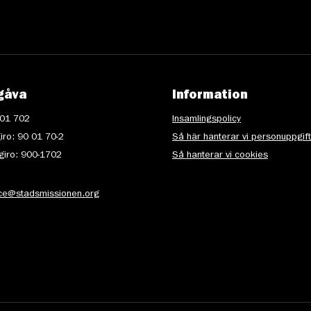
gåva
Information
 01 702
Insamlingspolicy
iro: 90 01 70-2
Så här hanterar vi personuppgif
iro: 900-1702
Så hanterar vi cookies
ice@stadsmissionen.org