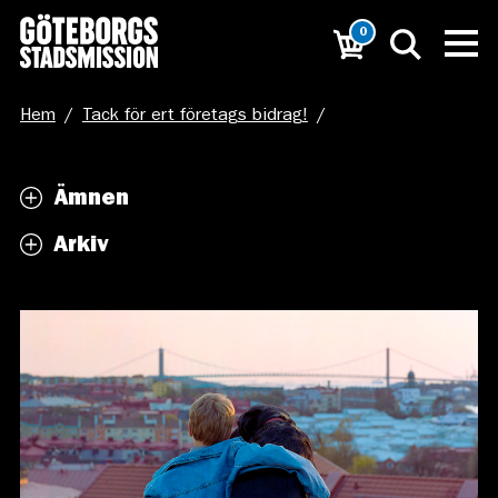
0
Hem
/
Tack för ert företags bidrag!
/
pojke-hund_beskuren
Ämnen
Arkiv