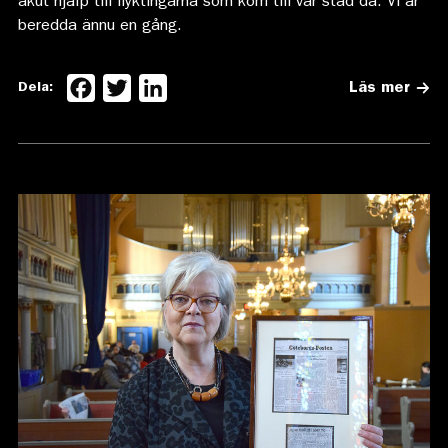
akut hjälp till flyktingarna som kom till vår stad då. Vi är
beredda ännu en gång.
Facebook
Twitter
LinkedIn
Dela:
Läs mer