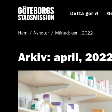
Detta gör vi
G
Hem
/
Nyheter
/
Månad: april, 2022
Arkiv: april, 202