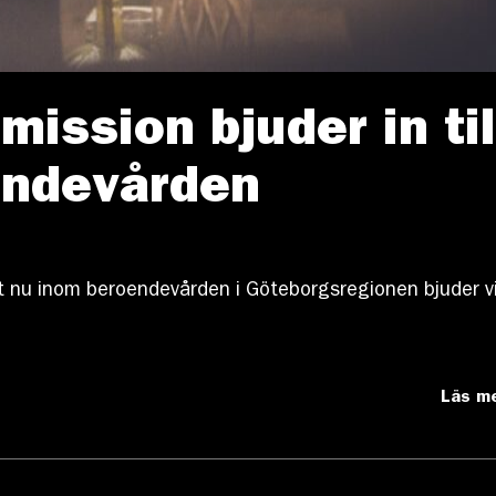
ission bjuder in til
endevården
 nu inom beroendevården i Göteborgsregionen bjuder vi
Läs m