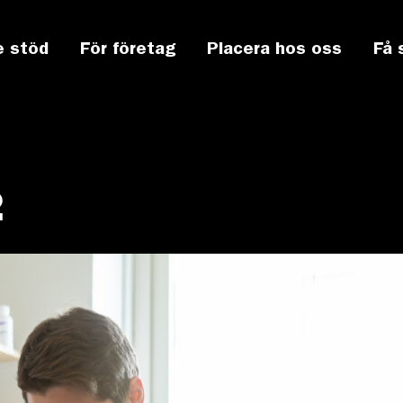
e stöd
För företag
Placera hos oss
Få 
2