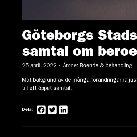
Göteborgs Stadsm
samtal om bero
25 april, 2022 • Ämne:
Boende & behandling
Mot bakgrund av de många förändringarna just
till ett öppet samtal.
Facebook
Twitter
LinkedIn
Dela: