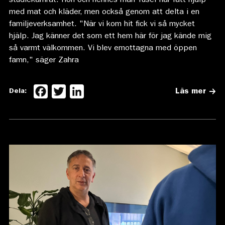
studiekamrat. Hon och hennes man Yusef har fått hjälp
med mat och kläder, men också genom att delta i en
familjeverksamhet. "När vi kom hit fick vi så mycket
hjälp. Jag känner det som ett hem här för jag kände mig
så varmt välkommen. Vi blev emottagna med öppen
famn," säger Zahra
Facebook
Twitter
LinkedIn
Dela:
Läs mer