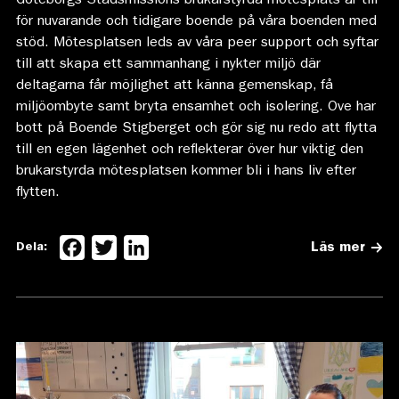
Göteborgs Stadsmissions brukarstyrda mötesplats är till
för nuvarande och tidigare boende på våra boenden med
stöd. Mötesplatsen leds av våra peer support och syftar
till att skapa ett sammanhang i nykter miljö där
deltagarna får möjlighet att känna gemenskap, få
miljöombyte samt bryta ensamhet och isolering. Ove har
bott på Boende Stigberget och gör sig nu redo att flytta
till en egen lägenhet och reflekterar över hur viktig den
brukarstyrda mötesplatsen kommer bli i hans liv efter
flytten.
Facebook
Twitter
LinkedIn
Dela:
Läs mer