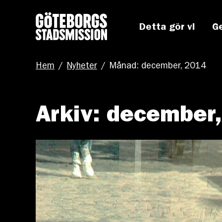
Detta gör vi
G
Hem
/
Nyheter
/
Månad: december, 2014
Arkiv: december