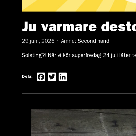
Ju varmare dest
29 juni, 2026 • Ämne:
Second hand
Solsting?! När vi kör superfredag 24 juli låte
Facebook
Twitter
LinkedIn
Dela: