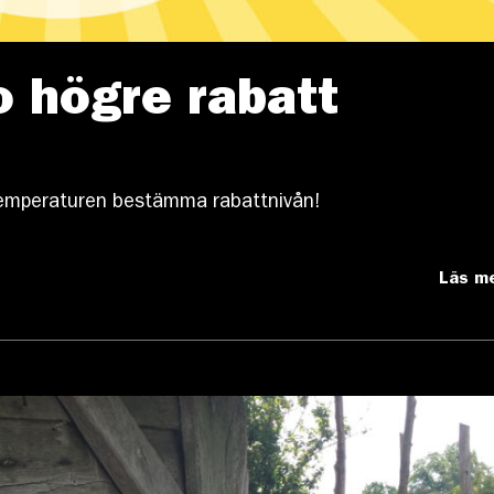
o högre rabatt
r temperaturen bestämma rabattnivån!
Läs m