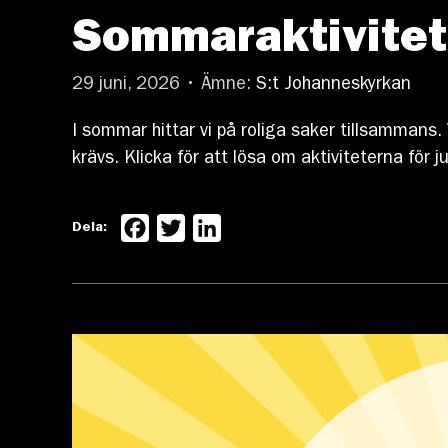
Sommaraktivitete
29 juni, 2026 • Ämne:
S:t Johanneskyrkan
I sommar hittar vi på roliga saker tillsamman
krävs. Klicka för att lösa om aktiviteterna för j
Facebook
Twitter
LinkedIn
Dela: