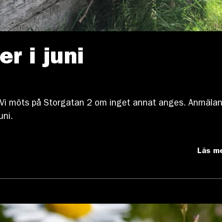
r i juni
s. Vi möts på Storgatan 2 om inget annat anges. Anmäla
uni.
Läs m