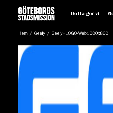
Detta gör vi
G
Hem
/
Geely
/
Geely+LOGO-Web1000x800