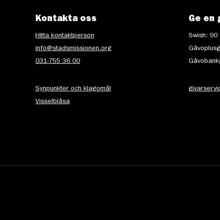
Kontakta oss
Ge en 
Hitta kontaktperson
Swish: 90
info@stadsmissionen.org
Gåvoplusg
031-755 36 00
Gåvobankg
Synpunkter och klagomål
givarserv
Visselblåsa