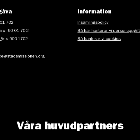
gåva
Information
 01 702
Insamlingspolicy
iro: 90 01 70-2
Så här hanterar vi personuppgif
iro: 900-1702
Så hanterar vi cookies
ice@stadsmissionen.org
Våra huvudpartners