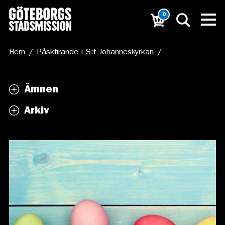
0
Hem
/
Påskfirande i S:t Johanneskyrkan
/
pexels-photo-381699
Ämnen
Arkiv