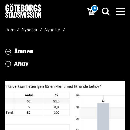
0
Hem
/
Nyheter
/
Nyheter
/
Bra betyg på våra boenden med stöd från brukare samt
Ämnen
socialtjänst för 2020
Arkiv