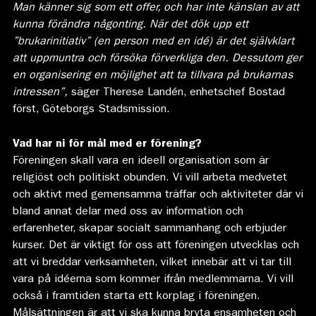
Man känner sig som ett offer, och har inte känslan av att
kunna förändra någonting. När det dök upp ett
”brukarinitiativ” (en person med en idé) är det självklart
att uppmuntra och försöka förverkliga den. Dessutom ger
en organisering en möjlighet att ta tillvara på brukarnas
intressen”,
säger Therese Landén, enhetschef Bostad
först, Göteborgs Stadsmission.
Vad har ni för mål med er förening?
Föreningen skall vara en ideell organisation som är
religiöst och politiskt obunden. Vi vill arbeta medvetet
och aktivt med gemensamma träffar och aktiviteter där vi
bland annat delar med oss av information och
erfarenheter, skapar socialt sammanhang och erbjuder
kurser. Det är viktigt för oss att föreningen utvecklas och
att vi breddar verksamheten, vilket innebär att vi tar till
vara på idéerna som kommer ifrån medlemmarna. Vi vill
också i framtiden starta ett korplag i föreningen.
Målsättningen är att vi ska kunna bryta ensamheten och