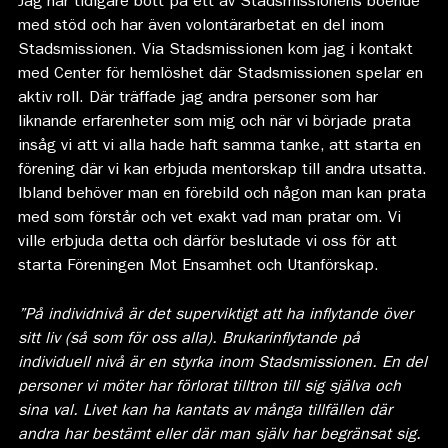
Jag har tidigare bott på ett av Stadsmissionens boende
med stöd och har även volontärarbetat en del inom
Stadsmissionen. Via Stadsmissionen kom jag i kontakt
med Center för hemlöshet där Stadsmissionen spelar en
aktiv roll. Där träffade jag andra personer som har
liknande erfarenheter som mig och när vi började prata
insåg vi att vi alla hade haft samma tanke, att starta en
förening där vi kan erbjuda mentorskap till andra utsatta.
Ibland behöver man en förebild och någon man kan prata
med som förstår och vet exakt vad man pratar om. Vi
ville erbjuda detta och därför beslutade vi oss för att
starta Föreningen Mot Ensamhet och Utanförskap.
”På individnivå är det superviktigt att ha inflytande över
sitt liv (så som för oss alla). Brukarinflytande på
individuell nivå är en styrka inom Stadsmissionen. En del
personer vi möter har förlorat tilltron till sig själva och
sina val. Livet kan ha kantats av många tillfällen där
andra har bestämt eller där man själv har begränsat sig.