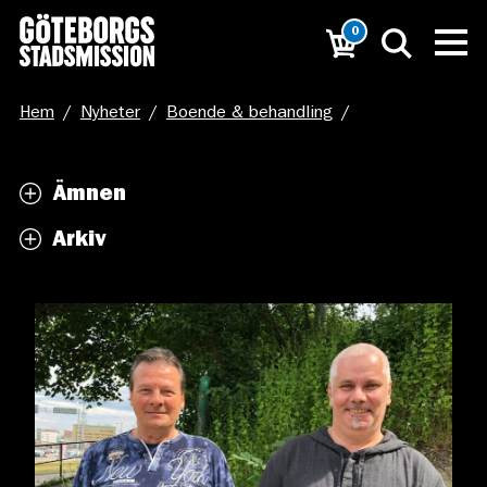
0
Hem
/
Nyheter
/
Boende & behandling
/
Förening erbjuder mentorskap till personer som lever i
Ämnen
beroende eller hemlöshet
Arkiv