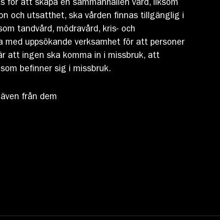
s för att skapa en sammanhållen vård, liksom
ion och utsatthet, ska vården finnas tillgänglig i
som tandvård, mödravård, kris- och
bba med uppsökande verksamhet för att personer
är att ingen ska komma in i missbruk, att
 som befinner sig i missbruk.
r även från dem