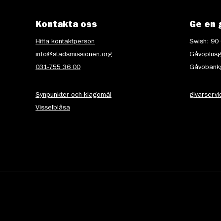
Kontakta oss
Ge en 
Hitta kontaktperson
Swish: 90
info@stadsmissionen.org
Gåvoplusg
031-755 36 00
Gåvobankg
Synpunkter och klagomål
givarserv
Visselblåsa