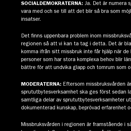
SOCIALDEMOKRATERNA:
Ja. Det är numera sj
vara med och se till att det blir så bra som möj
insatser.
Det finns uppenbara problem inom missbruksvår
regionen så att vi kan ta tag i detta. Det är bl
komma ifrån sitt missbruk inte får hjälp när de
personer som har stora komplexa behov blir lä
bättre för att undvika glapp och tomrum som oft
MODERATERNA:
Eftersom missbruksvården är 
sprututbytesverksamhet ska ges först sedan la
samtliga delar av sprututbytesverksamheter utv
dokumenterad kunskap, beprövad erfarenhet oc
Missbruksvården i regionen är framstående i 