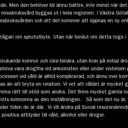
e. Men den behöver bli ännu bättre, inte minst när det
missbruksvård byggas ut i hela regionen. I Västra Göta
l missbruksvården och att det kommer att öppnas en ny en
i frågan om sprututbyte. Utan när beslut om detta togs i K
brukande kvinnor och icke-binära, utan krav på initial d
höva vara drogfria vid ankomsten eller under vistelsen p
cessen vid våld är alltid komplicerad, och ännu mer kom
 än att bryta en relation. Vi vet att våldet är mycket g
mma rätt till stöd som andra. Det finns mycket gamla n
öts kvinnorna av den inställningen. Så som det nu är, f
der tiden de är där. Vi vill ändra på Social resursnämnds 
itiva attityder till våld, alkohol eller droger.