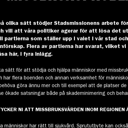
 på olika sätt stödjer Stadsmissionens arbete för
vill att våra politiker agerar för att lösa det ut
ll partierna som ställer upp i valet i vår stad 
förskap. Flera av partierna har svarat, vilket v
sa här, i fyra inlägg.
 sätt för att stödja och hjälpa människor med missbruk
h har flera boenden och annan verksamhet för människor
ehöva göra ännu mer och till exempel att de platser de 
ilja se ökade satsningar både på skademinimering och beha
 TYCKER NI ATT MISSBRUKSVÅRDEN INOM REGIONEN
ta människor har rätt till sjukvård. Sprututbyte kan ocks