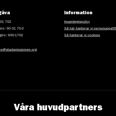
gåva
Information
 01 702
Insamlingspolicy
iro: 90 01 70-2
Så här hanterar vi personuppgif
iro: 900-1702
Så hanterar vi cookies
ice@stadsmissionen.org
Våra huvudpartners