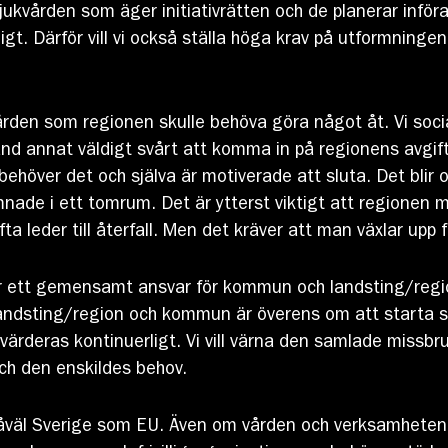
ukvården som äger initiativrätten och de planerar införan
ligt. Därför vill vi också ställa höga krav på utformning
den som regionen skulle behöva göra något åt. Vi soci
and annat väldigt svårt att komma in på regionens avgiftn
 behöver det och själva är motiverade att sluta. Det bli
mnade i ett tomrum. Det är ytterst viktigt att regione
a leder till återfall. Men det kräver att man växlar upp 
ett gemensamt ansvar för kommun och landsting/region s
ndsting/region och kommun är överens om att starta såd
ärderas kontinuerligt. Vi vill värna den samlade missbr
h den enskildes behov.
såväl Sverige som EU. Även om vården och verksamheten 