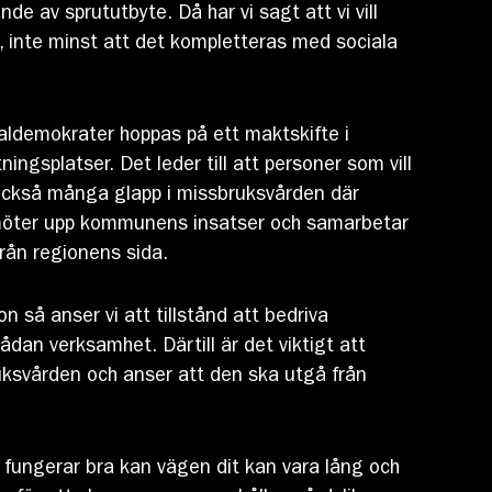
de av sprututbyte. Då har vi sagt att vi vill
en, inte minst att det kompletteras med sociala
aldemokrater hoppas på ett maktskifte i
ingsplatser. Det leder till att personer som vill
r också många glapp i missbruksvården där
n möter upp kommunens insatser och samarbetar
från regionens sida.
å anser vi att tillstånd att bedriva
an verksamhet. Därtill är det viktigt att
uksvården och anser att den ska utgå från
fungerar bra kan vägen dit kan vara lång och