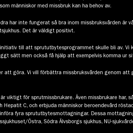
r som människor med missbruk kan ha behov av.
a har inte fungerat så bra inom missbruksvården är vår
jukhus. Det är väldigt positivt.
initiativ till att sprututbytesprogrammet skulle bli av. V
tryggt sätt men också få hjälp att exempelvis komma ur si
 att göra. Vi vill förbättra missbruksvården genom att g
är viktigt för sprutmissbrukare. Även missbrukare har, så 
och Hepatit C, och erbjuda människor beroendevård rösta
tt införa fyra sprututbytesmottagningar. Dessa mottagni
etssjukhuset/Östra, Södra Älvsborgs sjukhus, NU-sjukvå