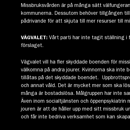
Missbruksvården är på många sätt välfungerand
kommunerna. Dessutom behöver tillgången till 
pådrivande för att skjuta till mer resurser til
VÄGVALET:
Vårt parti har inte tagit ställning 
förslaget.
Vägvalet vill ha fler skyddade boenden för miss
välkomna på andra jourer. Kvinnorna ska inte be
tillåtas på det skyddade boendet. Uppbrottspro
och annat våld. Det är mycket mer som ska lösas
många är bostadslösa. Målgruppen har inte sa
Även inom socialtjänsten och öppenpsykiatrin m
jouren är att de håller upp med sitt missbruk un
och får inte bedriva verksamhet som kan skapa pos