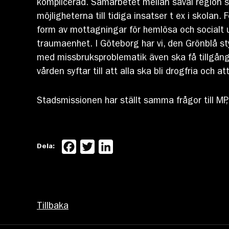
komplicerad. Samarbetet mellan såväl region s
möjligheterna till tidiga insatser t ex i skolan.
form av mottagningar för hemlösa och socialt 
traumaenhet. I Göteborg har vi, den Grönblå s
med missbruksproblematik även ska få tillgång 
vården syftar till att alla ska bli drogfria oc
Stadsmissionen har ställt samma frågor till MP
Facebook
Twitter
LinkedIn
Dela:
Tillbaka