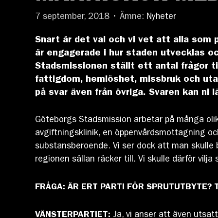
7 september, 2018 • Ämne:
Nyheter
Snart är det val och vi vet att alla som
är engagerade i hur staden utvecklas och 
Stadsmissionen ställt ett antal frågor ti
fattigdom, hemlöshet, missbruk och utan
på svar även från övriga. Svaren kan ni lä
Göteborgs Stadsmission arbetar på många olika
avgiftningsklinik, en öppenvårdsmottagning oc
substansberoende. Vi ser dock att man skulle b
regionen sällan räcker till. Vi skulle därför v
FRÅGA: ÄR ERT PARTI FÖR SPRUTUTBYTE?
VÄNSTERPARTIET:
Ja, vi anser att även utsat