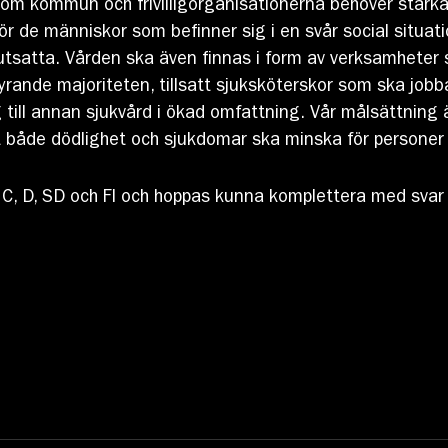
om kommun och frivilligorganisationerna behöver stärka
 För de människor som befinner sig i en svår social situat
utsatta. Vården ska även finnas i form av verksamheter 
tyrande majoriteten, tillsatt sjuksköterskor som ska jo
till annan sjukvård i ökad omfattning. Vår målsättning 
h att både dödlighet och sjukdomar ska minska för personer
, C, D, SD och FI och hoppas kunna komplettera med sva