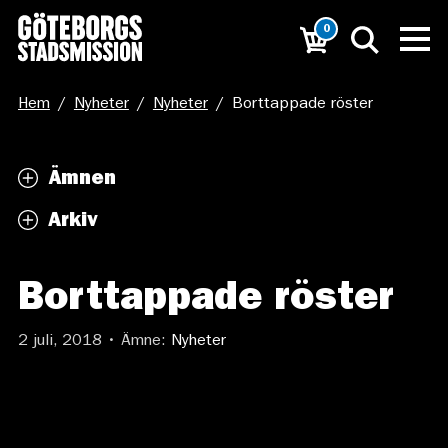
0
Hem
/
Nyheter
/
Nyheter
/
Borttappade röster
Ämnen
Arkiv
Borttappade röster
2 juli, 2018 • Ämne:
Nyheter
Den 9 september är det val. Det är då vår
demokrati manifesterar sig som tydligast
och människor över hela landet går för att