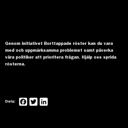
orkar. Vi gör det för att få politiker på alla nivåer att
lyssna på dem som annars aldrig hörs. För att få dem att
förstå hur allvarlig den växande hemlösheten i vårt land
är och hur den drabbar enskilda människor på flera olika
sätt. Vi gör det för att demokratin tillhör oss alla.
Genom initiativet Borttappade röster kan du vara
med och uppmärksamma problemet samt påverka
våra politiker att prioritera frågan. Hjälp oss sprida
rösterna.
Facebook
Twitter
LinkedIn
Dela: