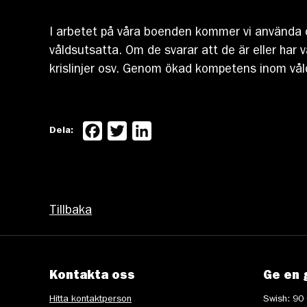
I arbetet på våra boenden kommer vi använda o
våldsutsatta. Om de svarar att de är eller har 
krislinjer osv. Genom ökad kompetens inom våld
Facebook
Twitter
LinkedIn
Dela:
Tillbaka
Kontakta oss
Ge en 
Hitta kontaktperson
Swish: 90