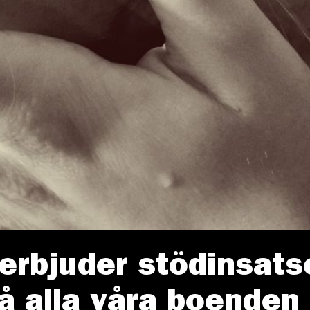
erbjuder stödinsats
å alla våra boenden