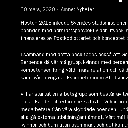
30 mars, 2020 • Ämne:
Nyheter
Hösten 2018 inledde Sveriges stadsmissioner e
boenden med barnrättsperspektiv där utveckli
finansieras av Postkodlotteriet och konceptet 
I samband med detta beslutades också att Göt
Beroende då vår målgrupp, kvinnor med beroend
kompetensen kring våld i nära relation och v
samt våra övriga verksamheter inom Stadsmis
Vi har startat en arbetsgrupp som består av tv
nätverkande och erfarenhetsutbyte. Vi har bre
medarbetare från våra skyddade boenden. Unde
ska gå externa utbildningar i ämnet. Vårt mål ä
kvinnor och barn utan även män, och det kan äv