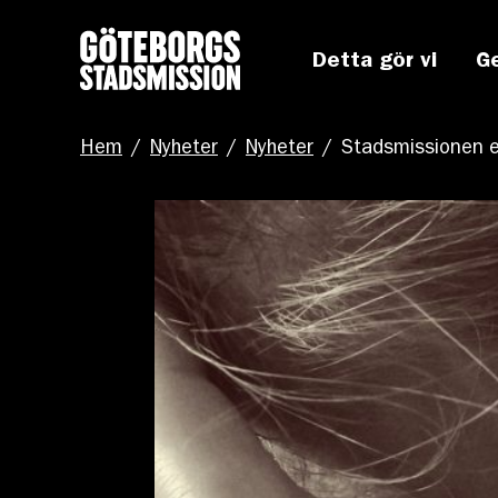
Detta gör vi
G
Hem
/
Nyheter
/
Nyheter
/
Stadsmissionen e