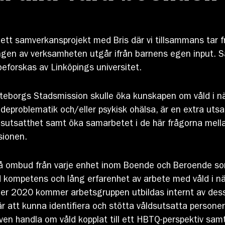
tt samverkansprojekt med Bris där vi tillsammans tar f
ngen av verksamheten utgår ifrån barnens egen input. 
beforskas av Linköpings universitet.
eborgs Stadsmission skulle öka kunskapen om våld i n
eproblematik och/eller psykisk ohälsa, är en extra utsa
åldsutsatthet samt öka samarbetet i de här frågorna me
sionen.
å ombud från varje enhet inom Boende och Beroende som 
d kompetens och lång erfarenhet av arbete med våld i n
r 2020 kommer arbetsgruppen utbildas internt av dessa
r att kunna identifiera och stötta våldsutsatta personer 
en handla om våld kopplat till ett HBTQ-perspektiv samt