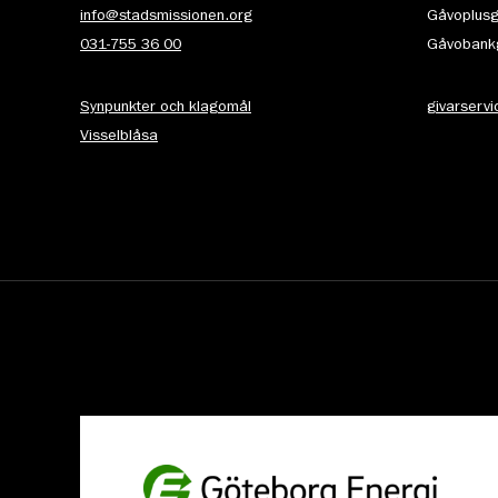
info@stadsmissionen.org
Gåvoplusg
031-755 36 00
Gåvobankg
Synpunkter och klagomål
givarserv
Visselblåsa