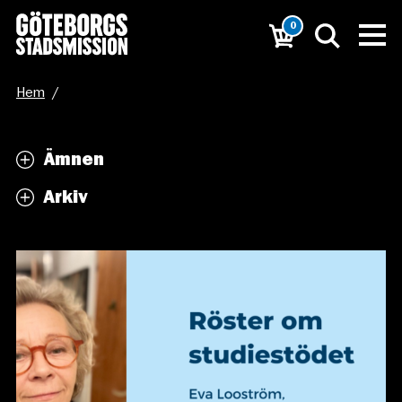
0
Hem
/
”Vårt mål i skolan är att alla ska gå ut med godkända
Ämnen
betyg”
Arkiv
/
Röster om studiestödet (2)