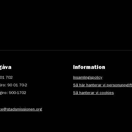
gåva
Information
 01 702
Insamlingspolicy
iro: 90 01 70-2
Så här hanterar vi personuppgif
iro: 900-1702
Så hanterar vi cookies
ice@stadsmissionen.org