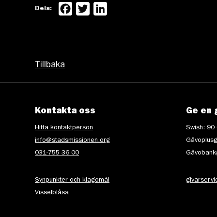
Facebook
Twitter
LinkedIn
Dela:
Tillbaka
Kontakta oss
Ge en 
Hitta kontaktperson
Swish: 90
info@stadsmissionen.org
Gåvoplusg
031-755 36 00
Gåvobankg
Synpunkter och klagomål
givarserv
Visselblåsa