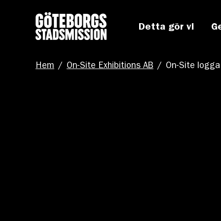
Detta gör vi
G
Hem
/
On-Site Exhibitions AB
/
On-Site logga