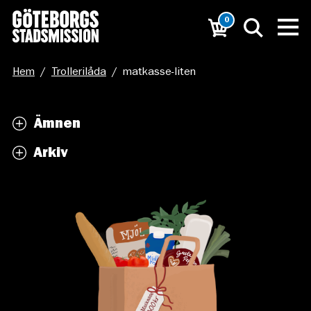
0
Hem
/
Trollerilåda
/
matkasse-liten
Ämnen
Arkiv