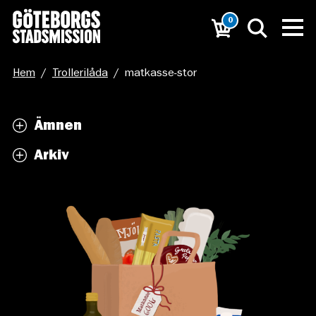
0
Hem
/
Trollerilåda
/
matkasse-stor
Ämnen
Arkiv