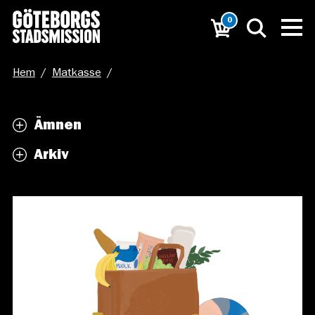
0
Hem
/
Matkasse
/
Sommarkasse_1200x800px produktbild
Ämnen
Arkiv