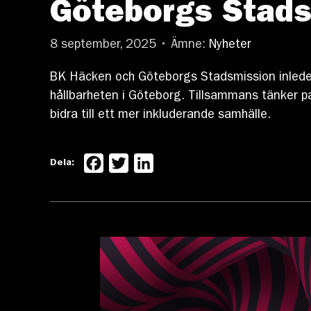
Göteborgs Stad
8 september, 2025 • Ämne:
Nyheter
BK Häcken och Göteborgs Stadsmission inleder 
hållbarheten i Göteborg. Tillsammans tänker pa
bidra till ett mer inkluderande samhälle.
Facebook
Twitter
LinkedIn
Dela: