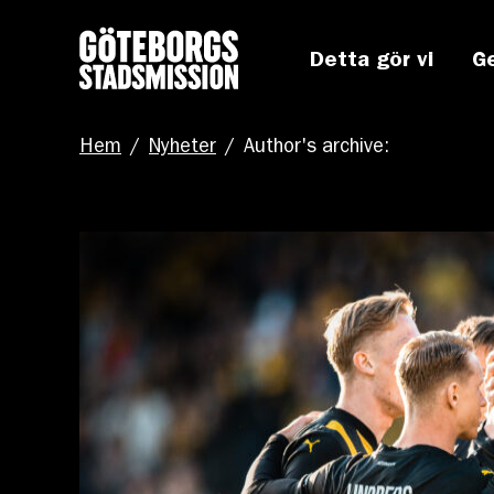
Detta gör vi
G
Hem
/
Nyheter
/
Author's archive: