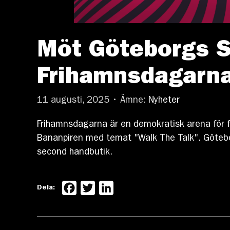
Möt Göteborgs S
Frihamnsdagarna
11 augusti, 2025 • Ämne:
Nyheter
Frihamnsdagarna är en demokratisk arena för 
Bananpiren med temat "Walk The Talk". Götebo
second handbutik.
Facebook
Twitter
LinkedIn
Dela: