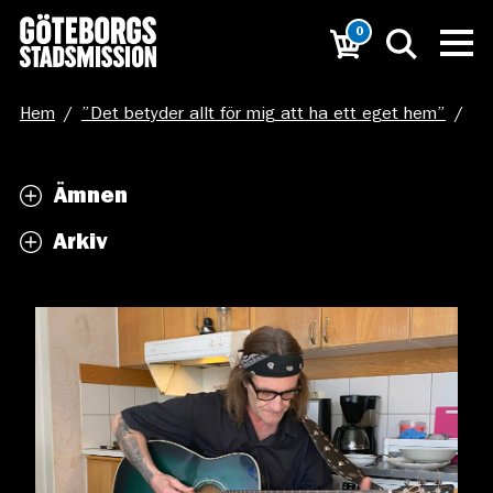
0
Hem
/
”Det betyder allt för mig att ha ett eget hem”
/
J_Spelar
Ämnen
Arkiv