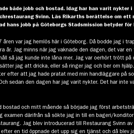
de både jobb och bostad. Idag har han varit nykter i
hrestaurang Svinn. Läs Rikarths berättelse om ett 
h vad hans jobb på Göteborgs Stadsmission betyder fö
a 7 åren var jag hemlös här i Göteborg. Då bodde jag i t
ra år. Jag minns när jag vaknade den dagen, det var en 
håll så jag kunde inte låna mer. Jag var oerhört trött på
sätter jag att dricka, eller så ringer jag och ber om hjäl
ter efter att jag hade pratat med min handläggare på so
Och sedan den dagen har jag varit nykter. Det har inte va
d bostad och mitt mående så började jag först arbetsträn
tog examen därifrån så sökte jag in till en bageri/kondito
taurang. Jag blev introducerad till Restaurang Svinn av
efter en tid öppnade det upp sig en tjänst och då blev ja