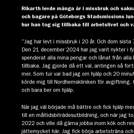
Rikarth levde många år i missbruk och sakna
och bagare på Göteborgs Stadsmissions lunc
hur han tog sig tillbaka till arbetslivet oc
”Jag har levt i missbruk i 20 år. Och dom sist
Den 21 december 2024 har jag varit nykter i fy
spenderat alla mina pengar och lånat från alla 
tillbaka. Jag gjorde då ett val, antingen så fort
mer. Som tur var bad jag om hjälp och 20 minu
körde mig till Nordhemskliniken för avgiftning. 
och bara ber om hjälp.
När jag väl började må bättre och fick hjälp me
till en måltidsbiträdesutbildning, och när jag 
2022 och ville då gärna jobba inom kök och res
jättemycket här. Jag fick börja arbetsträna och 