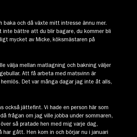
h baka och då växte mitt intresse ännu mer.
t inte bättre att du blir bagare, du kommer bli
roligt mycket av Micke, köksmästaren på
lle välja mellan matlagning och bakning väljer
agebullar. Att få arbeta med matsvinn är
 hemlös. Det var många dagar jag inte åt alls,
ns också jättefint. Vi hade en person här som
k då frågan om jag ville jobba under sommaren,
r över så pratade hen med mig varje dag,
å har gått. Hen kom in och börjar nu i januari