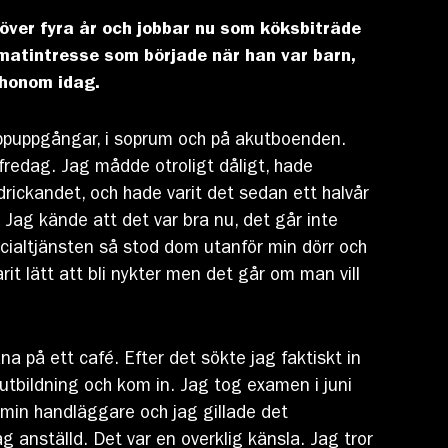
 över fyra år och jobbar nu som köksbiträde
matintresse som började när han var barn,
r honom idag.
rappuppgångar, i soprum och på akutboenden.
fredag. Jag mådde otroligt dåligt, hade
 drickandet, och hade varit det sedan ett halvår
p. Jag kände att det var bra nu, det går inte
cialtjänsten så stod dom utanför min dörr och
rit lätt att bli nykter men det går om man vill
a på ett café. Efter det sökte jag faktiskt in
rutbildning och kom in. Jag tog examen i juni
 min handläggare och jag gillade det
g anställd. Det var en overklig känsla. Jag tror