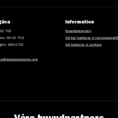
gåva
Information
 01 702
Insamlingspolicy
iro: 90 01 70-2
Så här hanterar vi personuppgif
iro: 900-1702
Så hanterar vi cookies
ice@stadsmissionen.org