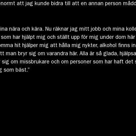
enormt att jag kunde bidra till att en annan person måd
na nära och kära. Nu räknar jag mitt jobb och mina kolle
lla som har hjälpt mig och ställt upp för mig under dom h
mma hit hjälper mig att hålla mig nykter, alkohol finns i
 man bryr sig om varandra här. Alla är så glada, hjälps
ryr sig om missbrukare och om personer som har haft det s
ag som bäst.”