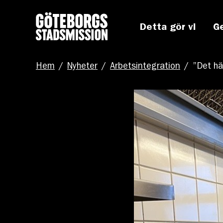
Detta gör vi
G
Hem
/
Nyheter
/
Arbetsintegration
/
”Det hä