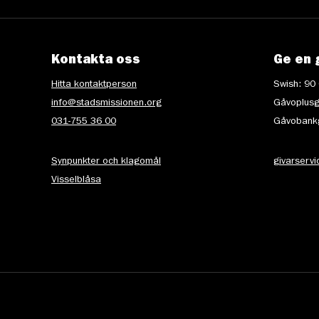
Kontakta oss
Ge en 
Hitta kontaktperson
Swish: 90
info@stadsmissionen.org
Gåvoplusg
031-755 36 00
Gåvobankg
Synpunkter och klagomål
givarserv
Visselblåsa