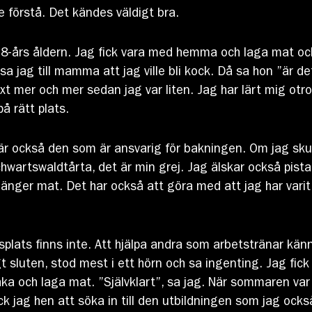
 förstå. Det kändes väldigt bra.
t 8-års åldern. Jag fick vara med hemma och laga mat oc
a jag till mamma att jag ville bli kock. Då sa hon ”är de
äxt mer och mer sedan jag var liten. Jag har lärt mig ot
å rätt plats.
g är också den som är ansvarig för bakningen. Om jag sku
chwartswaldtårta, det är min grej. Jag älskar också pist
länger mat. Det har också att göra med att jag har varit
tsplats finns inte. Att hjälpa andra som arbetstränar kän
t sluten, stod mest i ett hörn och sa ingenting. Jag fic
aka och laga mat. ”Självklart”, sa jag. När sommaren va
ck jag hen att söka in till den utbildningen som jag ocks