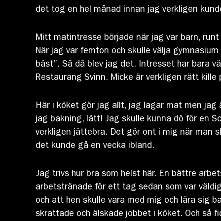
det tog en hel månad innan jag verkligen kunde
Mitt matintresse började när jag var barn, run
När jag var femton och skulle välja gymnasium s
bäst”. Så då blev jag det. Intresset har bara v
Restaurang Svinn. Micke är verkligen rätt kille p
Här i köket gör jag allt, jag lagar mat men ja
jag bakning, lätt! Jag skulle kunna dö för en S
verkligen jättebra. Det gör ont i mig när man s
det kunde gå en vecka ibland.
Jag trivs hur bra som helst här. En bättre arbe
arbetstränade för ett tag sedan som var väldig
och att hen skulle vara med mig och lära sig b
skrattade och älskade jobbet i köket. Och så fi