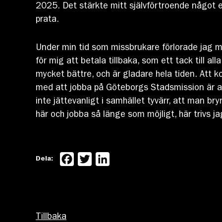
2025. Det stärkte mitt självförtroende något 
prata.
Under min tid som missbrukare förlorade jag mi
för mig att betala tillbaka, som ett tack till a
mycket bättre, och är gladare hela tiden. Att ko
med att jobba på Göteborgs Stadsmission är att
inte jättevanligt i samhället tyvärr, att man b
här och jobba så länge som möjligt, här trivs j
Facebook
Twitter
LinkedIn
Dela:
Tillbaka