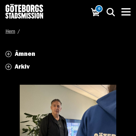
0
Hem
/
”Det här stället är jättebra för att kunna visa andra att
Ämnen
det går att vara nykter”
Arkiv
/
Ove 2