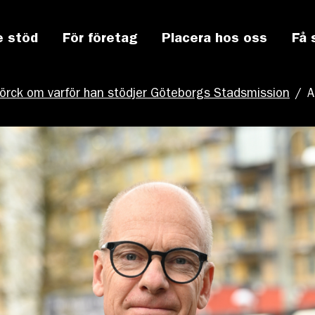
e stöd
För företag
Placera hos oss
Få 
Mörck om varför han stödjer Göteborgs Stadsmission
/
A