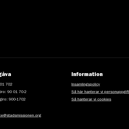
gåva
Information
 01 702
Insamlingspolicy
iro: 90 01 70-2
Så här hanterar vi personuppgif
iro: 900-1702
Så hanterar vi cookies
ice@stadsmissionen.org