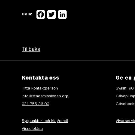
Facebook
Twitter
LinkedIn
Dela:
Tillbaka
Kontakta oss
Ge en 
Hitta kontaktperson
Swish: 90
info@stadsmissionen.org
Gåvoplusg
031-755 36 00
Gåvobankg
Synpunkter och klagomål
givarserv
Visselblåsa