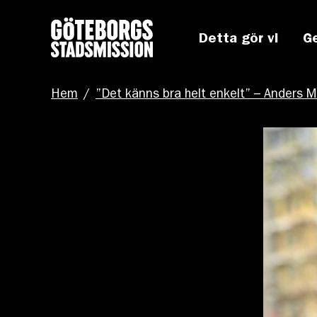
Detta gör vi
G
Hem
/
”Det känns bra helt enkelt” – Anders 