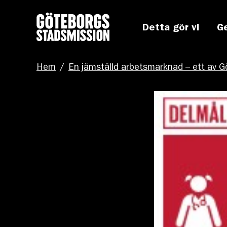
Detta gör vi
G
Hem
/
En jämställd arbetsmarknad – ett av G