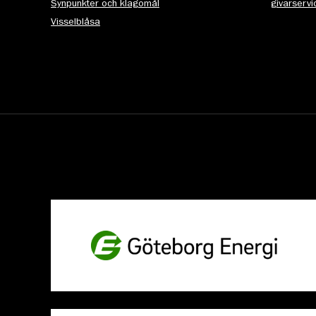
Synpunkter och klagomål
givarserv
Visselblåsa