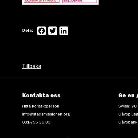
Facebook
Twitter
LinkedIn
Dela:
Tillbaka
Kontakta oss
Ge en 
Hitta kontaktperson
Swish: 90
info@stadsmissionen.org
Gåvoplusg
031-755 36 00
Gåvobankg