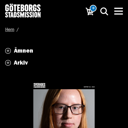
0
Hem
/
Fattigdomsrapporten 2024 – ”Jag hade ingen aning om
Ämnen
att det var så svårt att få hjälp”
Arkiv
/
Bild-Fattigdomsrapporten 2024