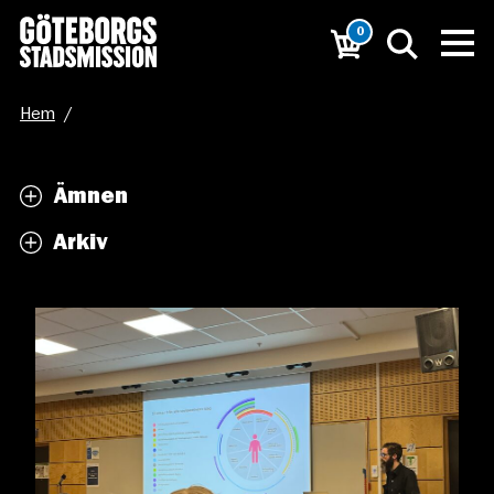
0
Hem
/
”Från vårdkedja till livskedja – hur hänger det ihop?
/
Ämnen
IMG_1541
Arkiv