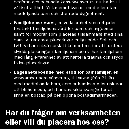
bedöma och behandla konsekvenser av att ha levt i
våldsutsatthet. Vi tar emot kvinnor med eller utan
medföljande barn och står redo dygnet runt.
Familjehemsresurs,
en verksamhet som erbjuder
förstärkt familjehemsvård för barn och ungdomar
samt för mödrar som placeras tillsammans med sina
barn. Vi tar emot placeringar enligt både SoL och
LVU. Vi har också särskild kompetens för att hantera
skyddsplaceringar i familjehem och vi har familjehem
med lång erfarenhet av att hantera trauma och skydd
i sina placeringar.
Lägenhetsboende med stöd för barnfamiljer,
en
verksamhet som vänder sig till vuxna (från 21 år)
med medföljande barn, som är hemlösa eller riskerar
att bli hemlösa, och har särskilda svårigheter att
finna en bostad på den öppna bostadsmarknaden.
Har du frågor om verksamheten
eller vill du
placera hos oss
?