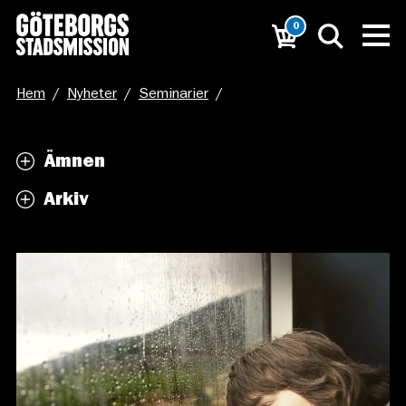
0
Hem
/
Nyheter
/
Seminarier
/
Hur påverkas barnen av våldet?
Ämnen
Arkiv